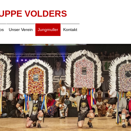
UPPE VOLDERS
os
Unser Verein
Jungmuller
Kontakt